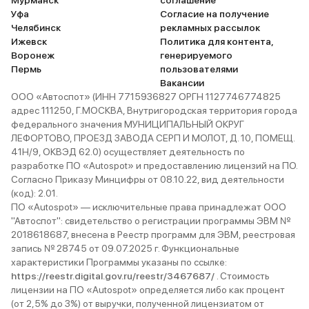
Мурманск
соглашение
Уфа
Согласие на получение
Челябинск
рекламных рассылок
Ижевск
Политика для контента,
Воронеж
генерируемого
Пермь
пользователями
Вакансии
ООО «Автоспот» (ИНН 7715936827 ОРГН 1127746774825
адрес 111250, Г.МОСКВА, Внутригородская территория города
федерального значения МУНИЦИПАЛЬНЫЙ ОКРУГ
ЛЕФОРТОВО, ПРОЕЗД ЗАВОДА СЕРП И МОЛОТ, Д. 10, ПОМЕЩ.
41Н/9, ОКВЭД 62.0) осуществляет деятельность по
разработке ПО «Autospot» и предоставлению лицензий на ПО.
Согласно Приказу Минцифры от 08.10.22, вид деятельности
(код): 2.01.
ПО «Autospot» — исключительные права принадлежат ООО
"Автоспот": свидетельство о регистрации программы ЭВМ №
2018618687, внесена в Реестр программ для ЭВМ, реестровая
запись № 28745 от 09.07.2025 г. Функциональные
характеристики Программы указаны по ссылке:
https://reestr.digital.gov.ru/reestr/3467687/
. Стоимость
лицензии на ПО «Autospot» определяется либо как процент
(от 2,5% до 3%) от выручки, полученной лицензиатом от