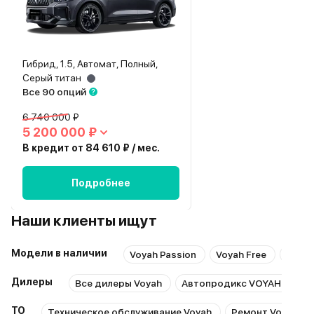
Гибрид, 1.5, Автомат, Полный,
Серый титан
Все 90 опций
6 740 000 ₽
5 200 000 ₽
В кредит от 84 610 ₽ / мес.
Подробнее
Наши клиенты ищут
Модели в наличии
Voyah Passion
Voyah Free
Voyah
Дилеры
Все дилеры Voyah
Автопродикс VOYAH Школь
ТО
Техническое обслуживание Voyah
Ремонт Voyah