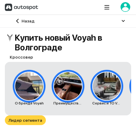
Главная
Назад
Купить новый Voyah в
Волгограде
Кроссовер
О бренде Voyah
Преимущества автомобилей Voyah
Сервис и ТО Voyah
К
Лидер сегмента