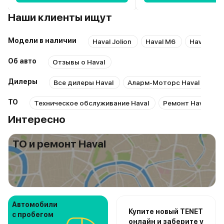
Наши клиенты ищут
Модели в наличии
Haval Jolion
Haval M6
Haval F7
Об авто
Отзывы о Haval
Дилеры
Все дилеры Haval
Аларм-Моторс Haval Юг
ТО
Техническое обслуживание Haval
Ремонт Haval
Интересно
ТО и ремонт Haval
Автомобили
Купите новый TENET
с пробегом
онлайн и заберите у