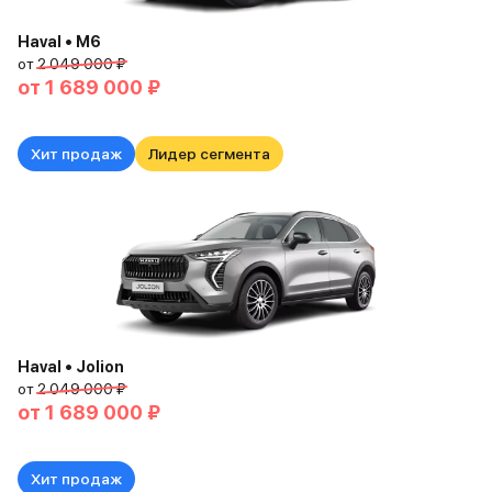
Haval • M6
от
2 049 000 ₽
от
1 689 000 ₽
Хит продаж
Лидер сегмента
Haval • Jolion
от
2 049 000 ₽
от
1 689 000 ₽
Хит продаж