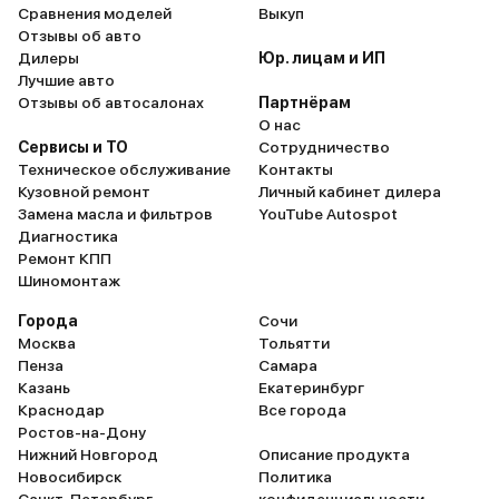
Сравнения моделей
Выкуп
подвеска, которая иногда
Отзывы об авто
жестковата на ямах. Рекомендую
Дилеры
Юр. лицам и ИП
всем, кто ищет удобный и
Лучшие авто
практичный городской кроссовер.
Отзывы об автосалонах
Партнёрам
О нас
За эти деньги трудно найти что-
Сервисы и ТО
Сотрудничество
то лучше. Конечно, есть и другие
Техническое обслуживание
Контакты
варианты на рынке, но Jolion по
Кузовной ремонт
Личный кабинет дилера
соотношению цена/качество —
Замена масла и фильтров
YouTube Autospot
один из лучших в своем классе.
Диагностика
Ремонт КПП
Шиномонтаж
Города
Сочи
Москва
Тольятти
Пенза
Самара
Казань
Екатеринбург
Краснодар
Все города
Ростов-на-Дону
Нижний Новгород
Описание продукта
Новосибирск
Политика