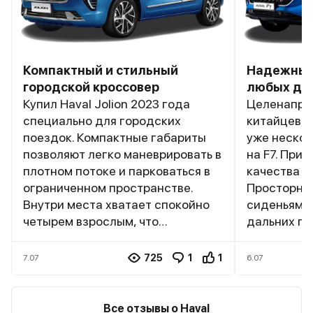
Компактный и стильный
Надежный
городской кроссовер
любых до
Купил Haval Jolion 2023 года
Целенапра
специально для городских
китайцев, 
поездок. Компактные габариты
уже нескол
позволяют легко маневрировать в
на F7. При
плотном потоке и парковаться в
качества и
ограниченном пространстве.
Просторны
Внутри места хватает спокойно
сиденьями,
четырем взрослым, что
дальних по
удивительно для такого размера
вместитель
автомобиля. Багажник не самый
семейных 
725
1
1
7.07
6.07
большой, но для повседневных
Двигатель 
нужд хватает — пакеты из
на любых о
супермаркета и детская коляска
энергоемка
Все отзывы о Haval