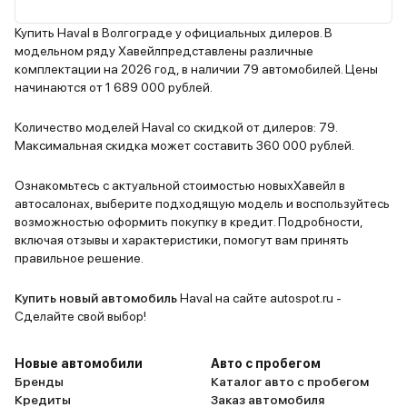
помещаются без проблем.
отрабатыва
Двигатель 1.5 турбо достаточно
привод уве
Купить Haval в Волгограде у официальных дилеров. В
модельном ряду Хавейлпредставлены различные
резвый, динамики хватает и для
разных пок
комплектации на 2026 год, в наличии 79 автомобилей. Цены
города, и для трассы. Расход
Мультимед
начинаются от 1 689 000 рублей.
топлива радует — около 7 литров
современна
в смешанном цикле. Оснащение
графикой и
Количество моделей Haval со скидкой от дилеров: 79.
богатое даже в базовой
интерфейсо
Максимальная скидка может составить 360 000 рублей.
комплектации — есть климат-
смешанном 
контроль, мультимедиа с
За два год
Ознакомьтесь с актуальной стоимостью новыхХавейл в
автосалонах, выберите подходящую модель и воспользуйтесь
сенсорным экраном и камера
серьезных 
возможностью оформить покупку в кредит. Подробности,
заднего вида. Покупал в салоне,
включая отзывы и характеристики, помогут вам принять
менеджеры были нормальные, но
правильное решение.
пришлось отказываться от
дополнительных опций, которые
Купить новый автомобиль
Haval на сайте autospot.ru -
мне не были нужны. За время
Сделайте свой выбор!
эксплуатации никаких
технических проблем не
Новые автомобили
Авто с пробегом
возникало. Единственное, что
Бренды
Каталог авто с пробегом
Кредиты
Заказ автомобиля
хотелось бы улучшить — это