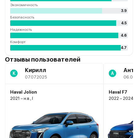
Экономичность
3.9
Безопасность
4.5
Надежность
4.6
Комфорт
4.7
Отзывы пользователей
Кирилл
Анто
К
А
07.07.2025
06.07.
Haval Jolion
Haval F7
2021 – н.в., I
2022 – 2024, I