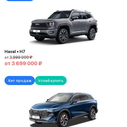
Haval • H7
от
3 999 000 ₽
от
3 699 000 ₽
Хит продаж
Успей купить