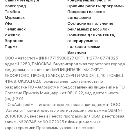
Санкт-Петербург
конфиденциальности
Волгоград
Правила работы программы
Тамбов
Пользовательское
Мурманск
соглашение
Уфа
Согласие на получение
Челябинск
рекламных рассылок
Ижевск
Политика для контента,
Воронеж
генерируемого
Пермь
пользователями
Вакансии
ООО «Автоспот» (ИНН 7715936827 ОРГН 1127746774825
адрес 111250, Г.МОСКВА, Внутригородская территория города
федерального значения МУНИЦИПАЛЬНЫЙ ОКРУГ
ЛЕФОРТОВО, ПРОЕЗД ЗАВОДА СЕРП И МОЛОТ, Д. 10, ПОМЕЩ.
41Н/9, ОКВЭД 62.0) осуществляет деятельность по
разработке ПО «Autospot» и предоставлению лицензий на ПО.
Согласно Приказу Минцифры от 08.10.22, вид деятельности
(код): 2.01.
ПО «Autospot» — исключительные права принадлежат ООО
"Автоспот": свидетельство о регистрации программы ЭВМ №
2018618687, внесена в Реестр программ для ЭВМ, реестровая
запись № 28745 от 09.07.2025 г. Функциональные
характеристики Программы указаны по ссылке: