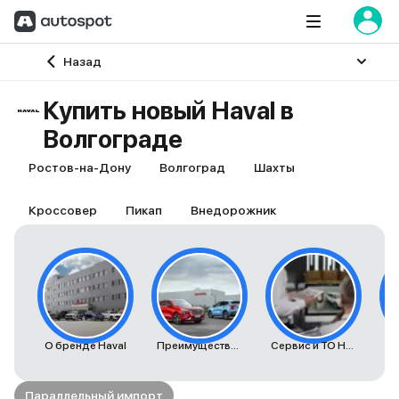
Главная
Назад
Купить новый Haval в
Волгограде
Ростов-на-Дону
Волгоград
Шахты
Кроссовер
Пикап
Внедорожник
О бренде Haval
Преимущества автомобилей Haval
Сервис и ТО Haval
Параллельный импорт