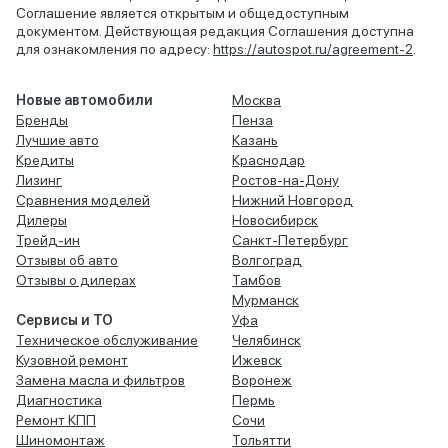
Соглашение является открытым и общедоступным
документом. Действующая редакция Соглашения доступна
для ознакомления по адресу:
https://autospot.ru/agreement-2
.
Новые автомобили
Москва
Бренды
Пенза
Лучшие авто
Казань
Кредиты
Краснодар
Лизинг
Ростов-на-Дону
Сравнения моделей
Нижний Новгород
Дилеры
Новосибирск
Трейд-ин
Санкт-Петербург
Отзывы об авто
Волгоград
Отзывы о дилерах
Тамбов
Мурманск
Сервисы и ТО
Уфа
Техническое обслуживание
Челябинск
Кузовной ремонт
Ижевск
Замена масла и фильтров
Воронеж
Диагностика
Пермь
Ремонт КПП
Сочи
Шиномонтаж
Тольятти