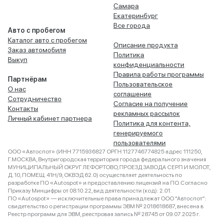
Самара
Екатеринбург
Все города
Авто с пробегом
Каталог авто с пробегом
Описание продукта
Заказ автомобиля
Политика
Выкуп
конфиденциальности
Правила работы программы
Партнёрам
Пользовательское
О нас
соглашение
Сотрудничество
Согласие на получение
Контакты
рекламных рассылок
Личный кабинет партнера
Политика для контента,
генерируемого
пользователями
ООО «Автоспот» (ИНН 7715936827 ОРГН 1127746774825 адрес 111250,
Г.МОСКВА, Внутригородская территория города федерального значения
МУНИЦИПАЛЬНЫЙ ОКРУГ ЛЕФОРТОВО, ПРОЕЗД ЗАВОДА СЕРП И МОЛОТ,
Д. 10, ПОМЕЩ. 41Н/9, ОКВЭД 62.0) осуществляет деятельность по
разработке ПО «Autospot» и предоставлению лицензий на ПО. Согласно
Приказу Минцифры от 08.10.22, вид деятельности (код): 2.01.
ПО «Autospot» — исключительные права принадлежат ООО "Автоспот":
свидетельство о регистрации программы ЭВМ № 2018618687, внесена в
Реестр программ для ЭВМ, реестровая запись № 28745 от 09.07.2025 г.