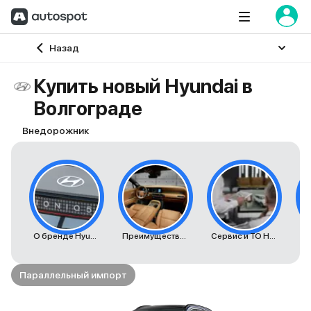
Главная
Назад
Купить новый Hyundai в
Волгограде
Внедорожник
О бренде Hyundai
Преимущества автомобилей Hyundai
Сервис и ТО Hyundai
К
Параллельный импорт