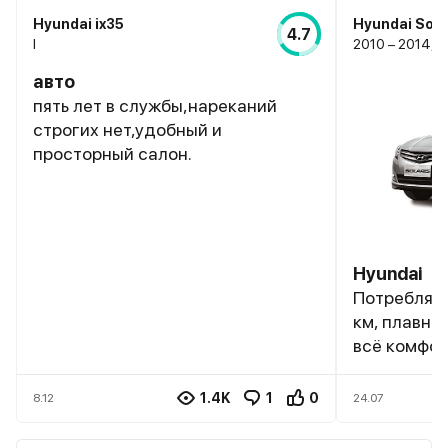
Hyundai ix35
Hyundai Sola
4.7
I
2010 – 2014, I
авто
пять лет в службы,нареканий
строгих нет,удобный и
просторный салон.
Hyundai
Потребляет
км, плавно
всё комфор
1.4K
1
0
8.12
24.07