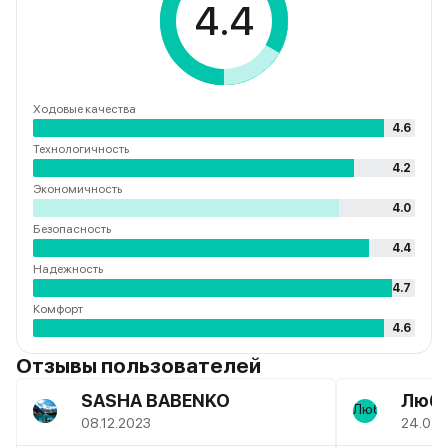
4.4
Ходовые качества
4.6
Технологичность
4.2
Экономичность
4.0
Безопасность
4.4
Надежность
4.7
Комфорт
4.6
Отзывы пользователей
SASHA BABENKO
Люба
08.12.2023
24.07.