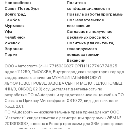
Новосибирск
Политика
Санкт-Петербург
конфиденциальности
Волгоград
Правила работы программы
Тамбов
Пользовательское
Мурманск
соглашение
Уфа
Согласие на получение
Челябинск
рекламных рассылок
Ижевск
Политика для контента,
Воронеж
генерируемого
Пермь
пользователями
Вакансии
ООО «Автоспот» (ИНН 7715936827 ОРГН 1127746774825
адрес 111250, Г.МОСКВА, Внутригородская территория города
федерального значения МУНИЦИПАЛЬНЫЙ ОКРУГ
ЛЕФОРТОВО, ПРОЕЗД ЗАВОДА СЕРП И МОЛОТ, Д. 10, ПОМЕЩ.
41Н/9, ОКВЭД 62.0) осуществляет деятельность по
разработке ПО «Autospot» и предоставлению лицензий на ПО.
Согласно Приказу Минцифры от 08.10.22, вид деятельности
(код): 2.01.
ПО «Autospot» — исключительные права принадлежат ООО
"Автоспот": свидетельство о регистрации программы ЭВМ №
2018618687, внесена в Реестр программ для ЭВМ, реестровая